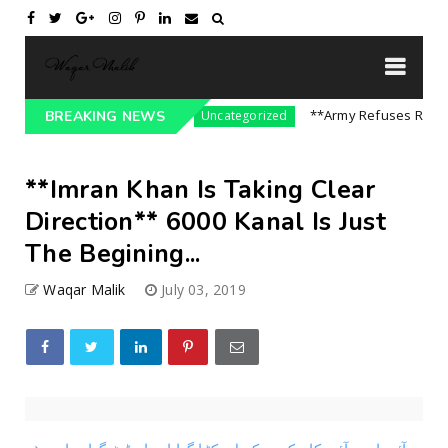
ssure On India || P...
**Army Refuses Regime C
BREAKING NEWS
Uncategorized
**Imran Khan Is Taking Clear
Direction** 6000 Kanal Is Just
The Begining...
Waqar Malik
July 03, 2019