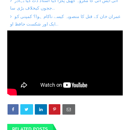
آئی ایس آئی کا مکروہ کھیل پکڑا گیا استاد ڈٹ گیا بہادر
ججوں کیخلاف بڑی سا...
عمران خان کے قتل کا منصوبہ کیسے ناکام ہوا؟ کمپنی کو
ایک اور شکست حافظ او...
RELATED POSTS