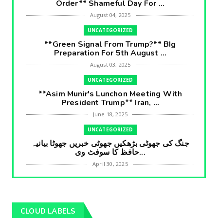
Order** Shameful Day For ...
August 04, 2025
UNCATEGORIZED
**Green Signal From Trump?** BIg
Preparation For 5th August ...
August 03, 2025
UNCATEGORIZED
**Asim Munir's Lunchon Meeting With
President Trump** Iran, ...
June 18, 2025
UNCATEGORIZED
جنگ کی جھوٹی بڑھکیں جھوٹی خبریں جھوٹا بیانیہ
حافظ کا سوفٹ وی...
April 30, 2025
UNCATEGORIZED
**International Embarrasment For Asim
Munir** Brain Gain For...
CLOUD LABELS
April 18, 2025