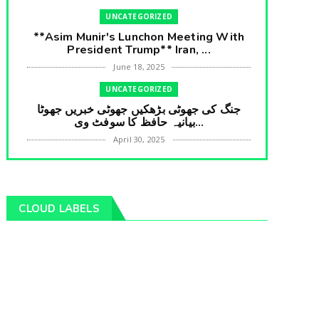
UNCATEGORIZED
**Asim Munir's Lunchon Meeting With
President Trump** Iran, ...
June 18, 2025
UNCATEGORIZED
جنگ کی جھوٹی بڑھکیں جھوٹی خبریں جھوٹا
بیانیہ حافظ کا سوفٹ وی...
April 30, 2025
UNCATEGORIZED
**International Embarrasment For Asim
Munir** Brain Gain For...
CLOUD LABELS
April 18, 2025
UNCATEGORIZED
جرنیلوں سے ملاقات کروانے والے عاطف خان
کا دبنگ انٹرویو سخت س...
April 04, 2025
UNCATEGORIZED