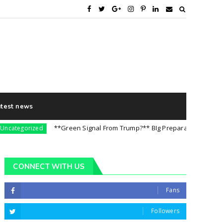
atest news
**Green Signal From Trump?** BIg Preparation For 5th August
egorized
CONNECT WITH US
Fans
Followers