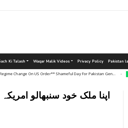
Sach Ki Talash
Waqar Malik Videos
Privacy Policy
Pakistan l
 Change On US Order** Shameful Day For Pakistan Gen...
Uncat
اپنا ملک خود سنبھالو امریکہ 