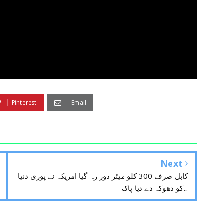
Pinterest
Email
Next
کابل صرف 300 کلو میٹر دور رہ گیا امریکہ نے پوری دنیا
کو دھوکہ دے دیا پاک...