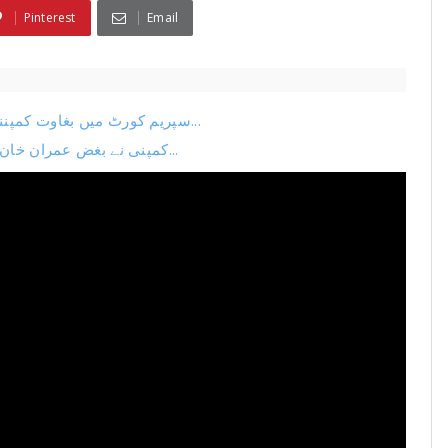
Pinterest
Email
سپریم کورٹ میں بغاوت کمپننی کی بڑی کرپشن پکڑی گئی پی ٹی آئی میں موجود غد...
کمپنی نے بغض عمران خان میں رسدی کو باپ بنالیا اسلام آباد ہائی کورٹ میں ب...