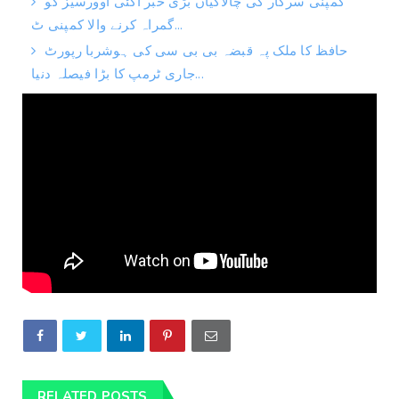
کمپنی سرکار کی چالاکیاں بڑی خبر آگئی اوورسیز کو
گمراہ کرنے والا کمپنی ٹ...
حافظ کا ملک پہ قبضہ بی بی سی کی ہوشربا رپورٹ
جاری ٹرمپ کا بڑا فیصلہ دنیا...
RELATED POSTS