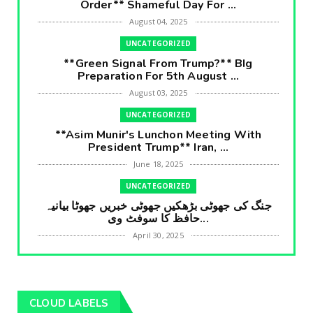
Order** Shameful Day For ...
August 04, 2025
UNCATEGORIZED
**Green Signal From Trump?** BIg
Preparation For 5th August ...
August 03, 2025
UNCATEGORIZED
**Asim Munir's Lunchon Meeting With
President Trump** Iran, ...
June 18, 2025
UNCATEGORIZED
جنگ کی جھوٹی بڑھکیں جھوٹی خبریں جھوٹا بیانیہ
حافظ کا سوفٹ وی...
April 30, 2025
UNCATEGORIZED
**International Embarrasment For Asim
Munir** Brain Gain For...
CLOUD LABELS
April 18, 2025