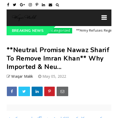
re On India || P...
**Army Refuses Regime Chan
BREAKING NEWS
Uncategorized
**Neutral Promise Nawaz Sharif
To Remove Imran Khan** Why
Imported & Neu...
Waqar Malik
May 05, 2022