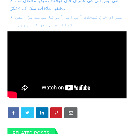
آئی ایس آئی کی عمران خان کیخلاف میڈیا مالکان سے
خفیہ ملاقات ملک کے 4 ٹکڑ...
عمران خان کیخلاف آئی ایس آئی کا سب سے بڑا مشن
اڈیالہ جیل مین کیا ہورہا ہ...
RELATED POSTS