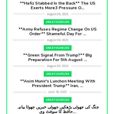
**Hafiz Stabbed In the Back** The US
Exerts More3 Pressure O...
August 06, 2025
UNCATEGORIZED
**Army Refuses Regime Change On US
Order** Shameful Day For ...
August 04, 2025
UNCATEGORIZED
**Green Signal From Trump?** BIg
Preparation For 5th August ...
August 03, 2025
UNCATEGORIZED
**Asim Munir's Lunchon Meeting With
President Trump** Iran, ...
June 18, 2025
UNCATEGORIZED
جنگ کی جھوٹی بڑھکیں جھوٹی خبریں جھوٹا بیانیہ
حافظ کا سوفٹ وی...