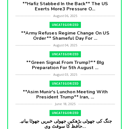
**Hafiz Stabbed In the Back** The US
Exerts More3 Pressure O...
August 06, 2025
UNCATEGORIZED
**Army Refuses Regime Change On US
Order** Shameful Day For ...
August 04, 2025
UNCATEGORIZED
**Green Signal From Trump?** BIg
Preparation For 5th August ...
August 03, 2025
UNCATEGORIZED
**Asim Munir's Lunchon Meeting With
President Trump** Iran, ...
June 18, 2025
UNCATEGORIZED
جنگ کی جھوٹی بڑھکیں جھوٹی خبریں جھوٹا بیانیہ
حافظ کا سوفٹ وی...