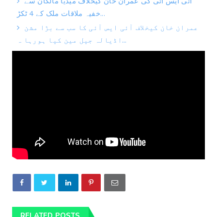
آئی ایس آئی کی عمران خان کیخلاف میڈیا مالکان سے
خفیہ ملاقات ملک کے 4 ٹکڑ...
عمران خان کیخلاف آئی ایس آئی کا سب سے بڑا مشن
اڈیالہ جیل مین کیا ہورہا ہ...
RELATED POSTS