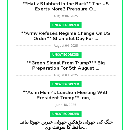
**Hafiz Stabbed In the Back** The US
Exerts More3 Pressure O...
August 06, 2025
UNCATEGORIZED
**Army Refuses Regime Change On US
Order** Shameful Day For ...
August 04, 2025
UNCATEGORIZED
**Green Signal From Trump?** BIg
Preparation For 5th August ...
August 03, 2025
UNCATEGORIZED
**Asim Munir's Lunchon Meeting With
President Trump** Iran, ...
June 18, 2025
UNCATEGORIZED
جنگ کی جھوٹی بڑھکیں جھوٹی خبریں جھوٹا بیانیہ
حافظ کا سوفٹ وی...