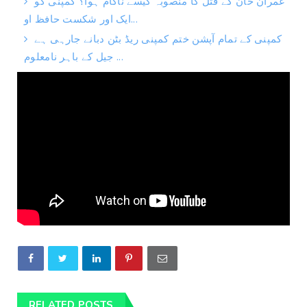
عمران خان کے قتل کا منصوبہ کیسے ناکام ہوا؟ کمپنی کو
ایک اور شکست حافظ او...
کمپنی کے تمام آپشن ختم کمپنی ریڈ بٹن دبانے جارہی ہے
جیل کے باہر نامعلوم ...
RELATED POSTS